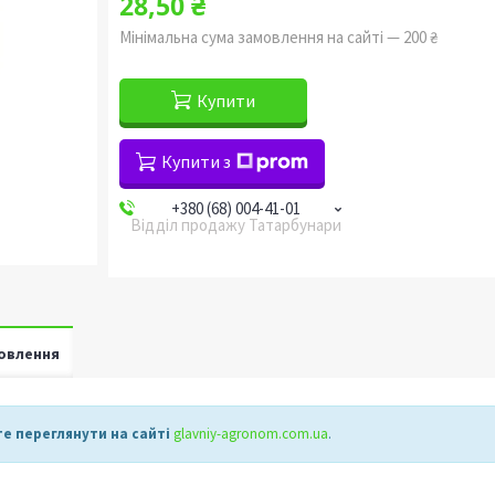
28,50 ₴
Мінімальна сума замовлення на сайті — 200 ₴
Купити
Купити з
+380 (68) 004-41-01
Відділ продажу Татарбунари
овлення
е переглянути на сайті
glavniy-agronom.com.ua​
.