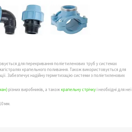
овується для перекривання поліетиленових труб у системах
 магістралях крапельного поливання. Також використовується для
ації. Забезпечує надійну герметизацію системи з поліетиленових
ман)
різних виробників, а також
крапельну стрічку
і необхідні для неї
10 мм.