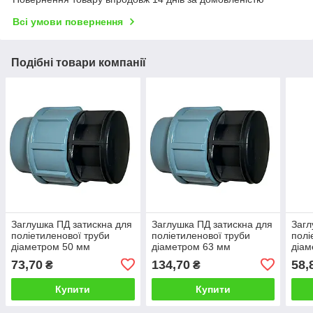
Всі умови повернення
Подібні товари компанії
Заглушка ПД затискна для
Заглушка ПД затискна для
Загл
поліетиленової труби
поліетиленової труби
полі
діаметром 50 мм
діаметром 63 мм
діам
Туре
73,70
134,70
58,
₴
₴
Купити
Купити