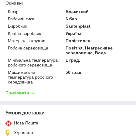
Основні
Колір
Блакитний
Робочий тиск
6 бар
Виробник
Santehplast
Країна виробник
Україна
Матеріал заглушки
Поліетилен
Робоче середовище
Повітря, Неагресивне
середовище, Вода
Мінімальна температура
1 град.
робочого середовища
Максимальна
50 град.
температура робочого
середовища
Приховати
Умови доставки
Нова Пошта
Укрпошта