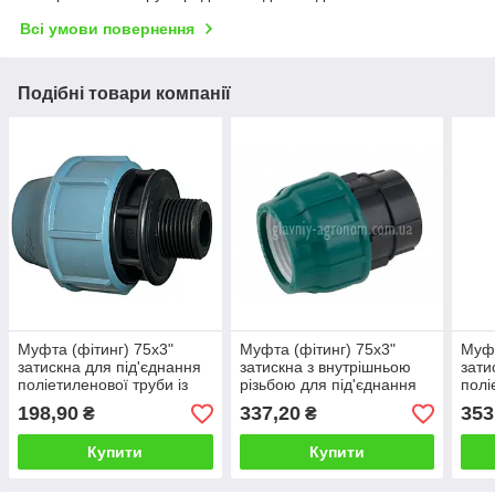
Всі умови повернення
Подібні товари компанії
Муфта (фітинг) 75х3"
Муфта (фітинг) 75х3"
Муфт
затискна для під'єднання
затискна з внутрішньою
зати
поліетиленової труби із
різьбою для під'єднання
полі
зовнішньою різьбою
поліетиленової труби
внут
198,90
337,20
353
₴
₴
Туреччина
Купити
Купити