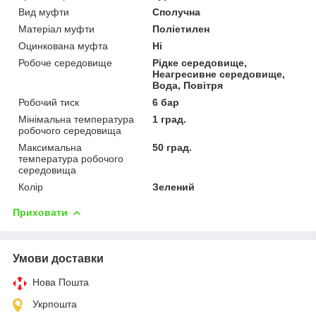
Вид муфти
Сполучна
Матеріал муфти
Поліетилен
Оцинкована муфта
Ні
Робоче середовище
Рідке середовище,
Неагресивне середовище,
Вода, Повітря
Робочий тиск
6 бар
Мінімальна температура
1 град.
робочого середовища
Максимальна
50 град.
температура робочого
середовища
Колір
Зелений
Приховати
Умови доставки
Нова Пошта
Укрпошта