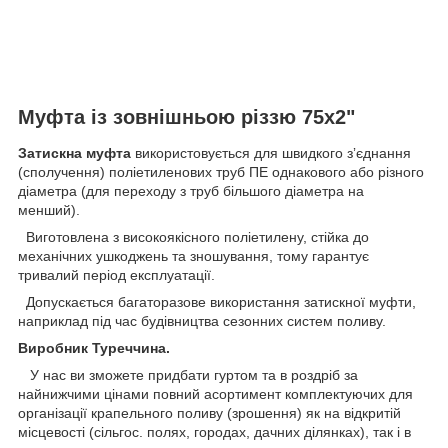
Муфта із зовнішньою різзю 75х2"
Затискна муфта
використовується для швидкого зʼєднання
(сполучення) поліетиленових труб ПЕ однакового або різного
діаметра (для переходу з труб більшого діаметра на
менший).
Виготовлена з високоякісного поліетилену, стійка до
механічних ушкоджень та зношування, тому гарантує
тривалий період експлуатації.
Допускається багаторазове використання затискної муфти,
наприклад під час будівництва сезонних систем поливу.
Виробник Туреччина.
У нас ви зможете придбати гуртом та в роздріб за
найнижчими цінами повний асортимент комплектуючих для
організації крапельного поливу (зрошення) як на відкритій
місцевості (сільгос. полях, городах, дачних ділянках), так і в