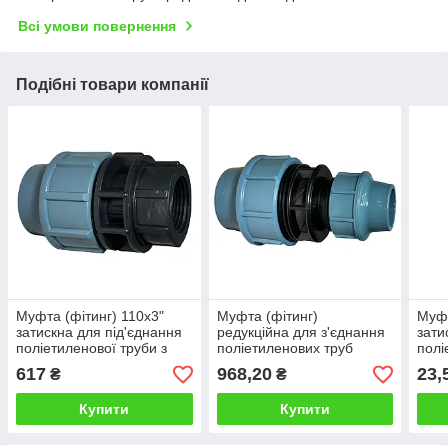
Всі умови повернення
Подібні товари компанії
Муфта (фітинг) 110х3"
Муфта (фітинг)
Муфт
затискна для під'єднання
редукційна для з'єднання
зати
поліетиленової труби з
поліетиленових труб
полі
внутрішньою різьбою
діаметром 110х75 мм
зовн
617
968,20
23,
₴
₴
Туре
Купити
Купити