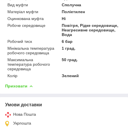
Вид муфти
Сполучна
Матеріал муфти
Поліетилен
Оцинкована муфта
Ні
Робоче середовище
Повітря, Рідке середовище,
Неагресивне середовище,
Вода
Робочий тиск
6 бар
Мінімальна температура
1 град.
робочого середовища
Максимальна
50 град.
температура робочого
середовища
Колір
Зелений
Приховати
Умови доставки
Нова Пошта
Укрпошта