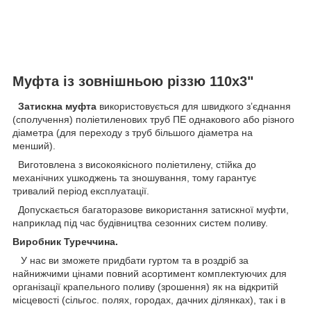
Муфта із зовнішньою різзю 110х3"
Затискна муфта
використовується для швидкого зʼєднання
(сполучення) поліетиленових труб ПЕ однакового або різного
діаметра (для переходу з труб більшого діаметра на
менший).
Виготовлена з високоякісного поліетилену, стійка до
механічних ушкоджень та зношування, тому гарантує
тривалий період експлуатації.
Допускається багаторазове використання затискної муфти,
наприклад під час будівництва сезонних систем поливу.
Виробник Туреччина.
У нас ви зможете придбати гуртом та в роздріб за
найнижчими цінами повний асортимент комплектуючих для
організації крапельного поливу (зрошення) як на відкритій
місцевості (сільгос. полях, городах, дачних ділянках), так і в