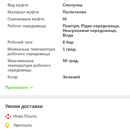
Вид муфти
Сполучна
Матеріал муфти
Поліетилен
Оцинкована муфта
Ні
Робоче середовище
Повітря, Рідке середовище,
Неагресивне середовище,
Вода
Робочий тиск
6 бар
Мінімальна температура
1 град.
робочого середовища
Максимальна
50 град.
температура робочого
середовища
Колір
Зелений
Приховати
Умови доставки
Нова Пошта
Укрпошта