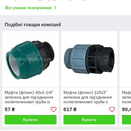
Всі умови повернення
Подібні товари компанії
Муфта (фітинг) 40х1-1/4"
Муфта (фітинг) 110х3"
Муфт
затискна для під'єднання
затискна для під'єднання
зати
поліетиленової труби із
поліетиленової труби з
полі
зовнішньою різьбою
внутрішньою різьбою
зовн
57
617
90,
₴
₴
Туреччина
Туре
Купити
Купити