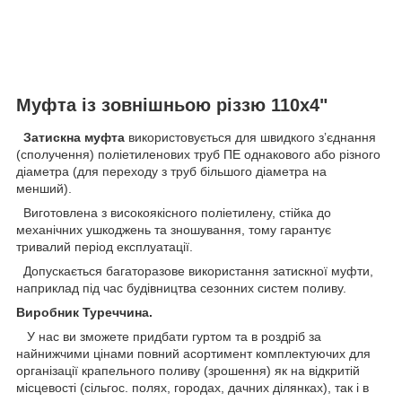
Муфта із зовнішньою різзю 110х4"
Затискна муфта
використовується для швидкого зʼєднання
(сполучення) поліетиленових труб ПЕ однакового або різного
діаметра (для переходу з труб більшого діаметра на
менший).
Виготовлена з високоякісного поліетилену, стійка до
механічних ушкоджень та зношування, тому гарантує
тривалий період експлуатації.
Допускається багаторазове використання затискної муфти,
наприклад під час будівництва сезонних систем поливу.
Виробник Туреччина.
У нас ви зможете придбати гуртом та в роздріб за
найнижчими цінами повний асортимент комплектуючих для
організації крапельного поливу (зрошення) як на відкритій
місцевості (сільгос. полях, городах, дачних ділянках), так і в