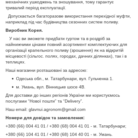
механічних ушкоджень та зношування, тому гарантує
тривалий період експлуатації.
Допускається багаторазове використання перехідної муфти,
наприклад під час будівництва сезонних систем поливу.
Виробник Корея.
У нас ви зможете придбати гуртом та в роздріб за
найнижчими цінами повний асортимент комплектуючих для
організації крапельного поливу (зрошення) як на відкритій
місцевості (сільгос. полях, городах, дачних ділянках), так і в
теплицях.
Наші магазини розташовані за адресою:
Одеська обл., м. Татарбунари, вул. Гульченка 1.
м. Умань, вул. Вінницьке шосе 4В.
Для доставки до інших регіонів України ми користуємось
послугами “Нової пошти” та “Delivery”.
Наш email: glavnui.agronom@gmail.com
Номери для довідок та замовлення:
+380 (66) 004 41 01 / +380 (68) 004 41 01 - м. Татарбунари;
+380 (66) 104 41 01 / +380 (68) 104 40 01 - м. Умань.