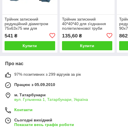
Трійник затискний
Трійник затискний
Трій
редукційний діаметром
40*40*40 для з'єднання
реду
75х63х75 мм для
поліетиленової труби
90х7
з'єднання поліетиленових
Корея
з'єд
541
135,60
862
₴
₴
труб
труб
Купити
Купити
Про нас
97% позитивних з 299 відгуків за рік
Працює з 05.09.2010
м. Татарбунари
вул. Гульченка 1, Татарбунари, Україна
Контакти
Сьогодні вихідний
Показати весь графік роботи