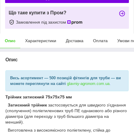
Що таке купити з Пром?
Замовлення під захистом
Опис
Характеристики
Доставка
Оплата
Умови п
Опис
Весь асортимент
— 500 позицій фітингів для труби —
ви
можете переглянути на сайті
glavniy-agronom.com.ua​
.
Трійник затискний 75х75х75 мм
Затискний трійник
застосовується для швидкого зʼєднання
(сполучення) поліетиленових труб ПЕ однакового або різного
діаметра (для переходу з труб більшого діаметра на
менший).
Виготовлена з високоякісного поліетилену, стійка до