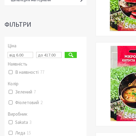
ФІЛЬТРИ
Ціна
Наявність
В наявності
77
Колір
Зелений
7
Фіолетовий
2
Виробник
Sakata
3
Леда
15