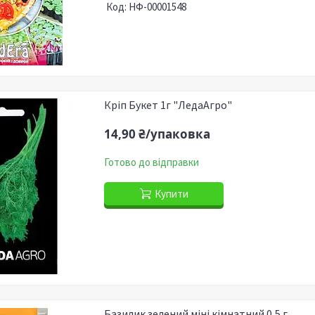
НФ-00001548
Кріп Букет 1г "ЛедаАгро"
14,90 ₴/упаковка
Готово до відправки
Купити
Базилик зелений міні кімнатний 0,5 г